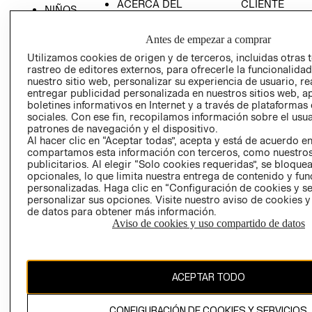
ACERCA DEL
CLIENTE
NIÑOS
GRUPO H&M
MI CUENTA
HOME
RESPONSABILIDAD
Antes de empezar a comprar
NUESTRAS
SOCIAL
TIENDAS
Utilizamos cookies de origen y de terceros, incluidas otras 
rastreo de editores externos, para ofrecerle la funcionalid
PRENSA
CLICK&COLL
nuestro sitio web, personalizar su experiencia de usuario, rea
RELACIÓN CON
- RETIRO EN
entregar publicidad personalizada en nuestros sitios web, a
INVERSIONISTAS
TIENDA
boletines informativos en Internet y a través de plataformas
sociales. Con ese fin, recopilamos información sobre el usua
POLÍTICA
TÉRMINOS Y
patrones de navegación y el dispositivo.
EMPRESARIAL
CONDICIONE
Al hacer clic en “Aceptar todas”, acepta y está de acuerdo e
compartamos esta información con terceros, como nuestros
AVISO DE
publicitarios. Al elegir “Solo cookies requeridas”, se bloque
PRIVACIDAD
opcionales, lo que limita nuestra entrega de contenido y fu
personalizadas. Haga clic en “Configuración de cookies y se
GIFT CARD
personalizar sus opciones. Visite nuestro aviso de cookies 
AVISO DE
de datos para obtener más información.
Aviso de cookies y uso compartido de datos
COOKIES
ACEPTAR TODO
CONFIGURACIÓN DE COOKIES Y SERVICIOS