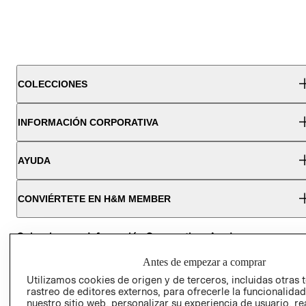
COLECCIONES
INFORMACIÓN CORPORATIVA
AYUDA
CONVIÉRTETE EN H&M MEMBER
Colecciones
Información Corporativa
Ayuda
Antes de empezar a comprar
MUJER
TRABAJAR EN
CONTACTO
Utilizamos cookies de origen y de terceros, incluidas otras 
H&M
rastreo de editores externos, para ofrecerle la funcionalid
HOMBRE
SERVICIO AL
nuestro sitio web, personalizar su experiencia de usuario, rea