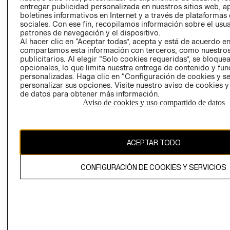
ACERCA DEL
CLIENTE
NIÑOS
entregar publicidad personalizada en nuestros sitios web, a
GRUPO H&M
MI CUENTA
boletines informativos en Internet y a través de plataformas
HOME
sociales. Con ese fin, recopilamos información sobre el usua
RESPONSABILIDAD
NUESTRAS
patrones de navegación y el dispositivo.
SOCIAL
TIENDAS
Al hacer clic en “Aceptar todas”, acepta y está de acuerdo e
PRENSA
compartamos esta información con terceros, como nuestros
CLICK&COLL
publicitarios. Al elegir “Solo cookies requeridas”, se bloque
RELACIÓN CON
- RETIRO EN
opcionales, lo que limita nuestra entrega de contenido y fu
INVERSIONISTAS
TIENDA
personalizadas. Haga clic en “Configuración de cookies y se
personalizar sus opciones. Visite nuestro aviso de cookies 
POLÍTICA
TÉRMINOS Y
de datos para obtener más información.
EMPRESARIAL
CONDICIONE
Aviso de cookies y uso compartido de datos
AVISO DE
PRIVACIDAD
GIFT CARD
ACEPTAR TODO
AVISO DE
COOKIES
CONFIGURACIÓN DE COOKIES Y SERVICIOS