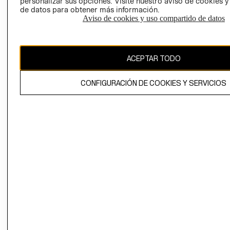
personalizar sus opciones. Visite nuestro aviso de cookies 
de datos para obtener más información.
Aviso de cookies y uso compartido de datos
Chile ($)
CAMBIAR REGIÓN
ACEPTAR TODO
CONFIGURACIÓN DE COOKIES Y SERVICIOS
El contenido de esta página web está protegido por copyright y es
propiedad de H&M Hennes & Mauritz AB.