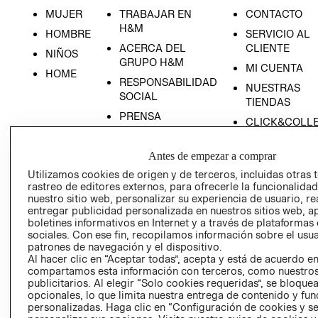
MUJER
TRABAJAR EN
CONTACTO
H&M
HOMBRE
SERVICIO AL
ACERCA DEL
CLIENTE
NIÑOS
GRUPO H&M
MI CUENTA
HOME
RESPONSABILIDAD
NUESTRAS
SOCIAL
TIENDAS
PRENSA
CLICK&COLL
RELACIÓN CON
- RETIRO EN
INVERSIONISTAS
TIENDA
Antes de empezar a comprar
POLÍTICA
TÉRMINOS Y
Utilizamos cookies de origen y de terceros, incluidas otras 
EMPRESARIAL
CONDICIONE
rastreo de editores externos, para ofrecerle la funcionalid
nuestro sitio web, personalizar su experiencia de usuario, rea
AVISO DE
entregar publicidad personalizada en nuestros sitios web, a
PRIVACIDAD
boletines informativos en Internet y a través de plataformas
sociales. Con ese fin, recopilamos información sobre el usua
GIFT CARD
patrones de navegación y el dispositivo.
AVISO DE
Al hacer clic en “Aceptar todas”, acepta y está de acuerdo e
compartamos esta información con terceros, como nuestros
COOKIES
publicitarios. Al elegir “Solo cookies requeridas”, se bloque
opcionales, lo que limita nuestra entrega de contenido y fu
personalizadas. Haga clic en “Configuración de cookies y se