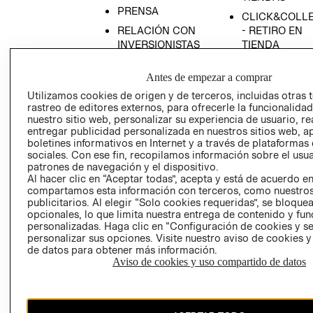
PRENSA
CLICK&COLL
RELACIÓN CON
- RETIRO EN
INVERSIONISTAS
TIENDA
POLÍTICA
TÉRMINOS Y
Antes de empezar a comprar
EMPRESARIAL
CONDICIONE
Utilizamos cookies de origen y de terceros, incluidas otras 
AVISO DE
rastreo de editores externos, para ofrecerle la funcionalid
PRIVACIDAD
nuestro sitio web, personalizar su experiencia de usuario, rea
entregar publicidad personalizada en nuestros sitios web, a
GIFT CARD
boletines informativos en Internet y a través de plataformas
AVISO DE
sociales. Con ese fin, recopilamos información sobre el usua
COOKIES
patrones de navegación y el dispositivo.
Al hacer clic en “Aceptar todas”, acepta y está de acuerdo e
compartamos esta información con terceros, como nuestros
publicitarios. Al elegir “Solo cookies requeridas”, se bloque
opcionales, lo que limita nuestra entrega de contenido y fu
personalizadas. Haga clic en “Configuración de cookies y se
personalizar sus opciones. Visite nuestro aviso de cookies 
de datos para obtener más información.
Chile ($)
Aviso de cookies y uso compartido de datos
CAMBIAR REGIÓN