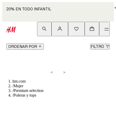
20% EN TODO INFANTIL
ORDENAR POR
FILTRO
<
>
hm.com
/
Mujer
/
Premium selection
/
Poleras y tops