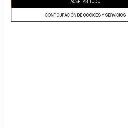
ACEPTAR TODO
CONFIGURACIÓN DE COOKIES Y SERVICIOS
El contenido de esta página web está protegido por copyright y es
propiedad de H&M Hennes & Mauritz AB.