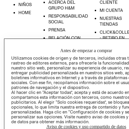
ACERCA DEL
CLIENTE
NIÑOS
GRUPO H&M
MI CUENTA
HOME
RESPONSABILIDAD
NUESTRAS
SOCIAL
TIENDAS
PRENSA
CLICK&COLL
RELACIÓN CON
- RETIRO EN
INVERSIONISTAS
TIENDA
Antes de empezar a comprar
POLÍTICA
TÉRMINOS Y
EMPRESARIAL
CONDICIONE
Utilizamos cookies de origen y de terceros, incluidas otras 
rastreo de editores externos, para ofrecerle la funcionalid
AVISO DE
nuestro sitio web, personalizar su experiencia de usuario, rea
PRIVACIDAD
entregar publicidad personalizada en nuestros sitios web, a
boletines informativos en Internet y a través de plataformas
GIFT CARD
sociales. Con ese fin, recopilamos información sobre el usua
AVISO DE
patrones de navegación y el dispositivo.
Al hacer clic en “Aceptar todas”, acepta y está de acuerdo e
COOKIES
compartamos esta información con terceros, como nuestros
publicitarios. Al elegir “Solo cookies requeridas”, se bloque
opcionales, lo que limita nuestra entrega de contenido y fu
personalizadas. Haga clic en “Configuración de cookies y se
personalizar sus opciones. Visite nuestro aviso de cookies 
de datos para obtener más información.
Aviso de cookies y uso compartido de datos