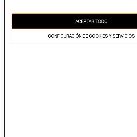
Chile ($)
CAMBIAR REGIÓN
ACEPTAR TODO
CONFIGURACIÓN DE COOKIES Y SERVICIOS
El contenido de esta página web está protegido por copyright y es
propiedad de H&M Hennes & Mauritz AB.