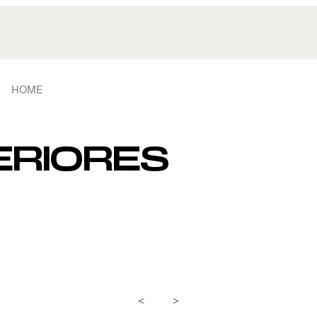
HOME
ERIORES
<
>