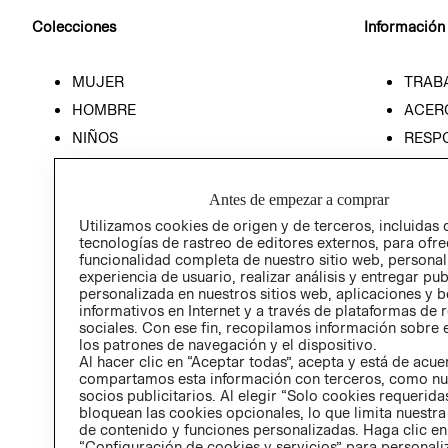
Colecciones
Información
MUJER
TRAB
HOMBRE
ACER
NIÑOS
RESP
HOME
PREN
RELAC
Antes de empezar a comprar
POLÍT
Utilizamos cookies de origen y de terceros, incluidas 
tecnologías de rastreo de editores externos, para ofre
funcionalidad completa de nuestro sitio web, personal
experiencia de usuario, realizar análisis y entregar pu
personalizada en nuestros sitios web, aplicaciones y b
informativos en Internet y a través de plataformas de 
sociales. Con ese fin, recopilamos información sobre e
los patrones de navegación y el dispositivo.
Al hacer clic en “Aceptar todas”, acepta y está de acu
compartamos esta información con terceros, como nu
socios publicitarios. Al elegir “Solo cookies requeridas
bloquean las cookies opcionales, lo que limita nuestra
de contenido y funciones personalizadas. Haga clic en
“Configuración de cookies y servicios” para personali