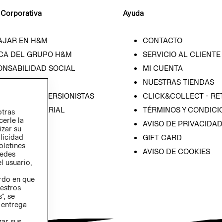
 Corporativa
Ayuda
AJAR EN H&M
CONTACTO
CA DEL GRUPO H&M
SERVICIO AL CLIENTE
ONSABILIDAD SOCIAL
MI CUENTA
SA
NUESTRAS TIENDAS
IÓN CON INVERSIONISTAS
CLICK&COLLECT - RE
ICA EMPRESARIAL
TÉRMINOS Y CONDICI
otras
cerle la
AVISO DE PRIVACIDA
izar su
blicidad
GIFT CARD
oletines
AVISO DE COOKIES
redes
l usuario,
erdo en que
estros
”, se
 entrega
zar sus