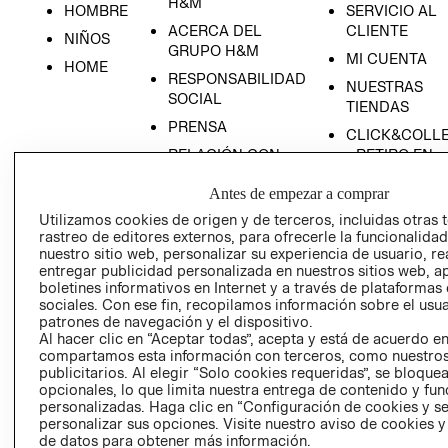
H&M
HOMBRE
SERVICIO AL
ACERCA DEL
CLIENTE
NIÑOS
GRUPO H&M
MI CUENTA
HOME
RESPONSABILIDAD
NUESTRAS
SOCIAL
TIENDAS
PRENSA
CLICK&COLL
RELACIÓN CON
- RETIRO EN
INVERSIONISTAS
TIENDA
Antes de empezar a comprar
POLÍTICA
TÉRMINOS Y
Utilizamos cookies de origen y de terceros, incluidas otras 
EMPRESARIAL
CONDICIONE
rastreo de editores externos, para ofrecerle la funcionalid
AVISO DE
nuestro sitio web, personalizar su experiencia de usuario, rea
entregar publicidad personalizada en nuestros sitios web, a
PRIVACIDAD
boletines informativos en Internet y a través de plataformas
GIFT CARD
sociales. Con ese fin, recopilamos información sobre el usua
patrones de navegación y el dispositivo.
AVISO DE
Al hacer clic en “Aceptar todas”, acepta y está de acuerdo e
COOKIES
compartamos esta información con terceros, como nuestros
publicitarios. Al elegir “Solo cookies requeridas”, se bloque
opcionales, lo que limita nuestra entrega de contenido y fu
personalizadas. Haga clic en “Configuración de cookies y se
personalizar sus opciones. Visite nuestro aviso de cookies 
de datos para obtener más información.