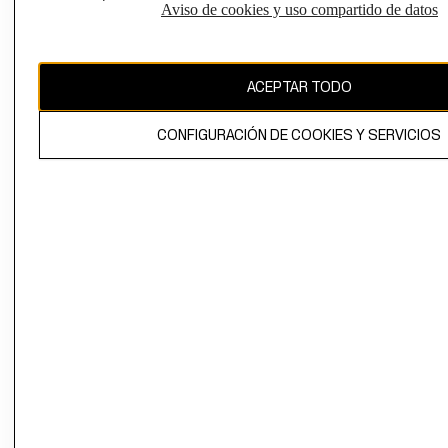
Aviso de cookies y uso compartido de datos
Chile ($)
CAMBIAR REGIÓN
ACEPTAR TODO
CONFIGURACIÓN DE COOKIES Y SERVICIOS
El contenido de esta página web está protegido por copyright y es
propiedad de H&M Hennes & Mauritz AB.