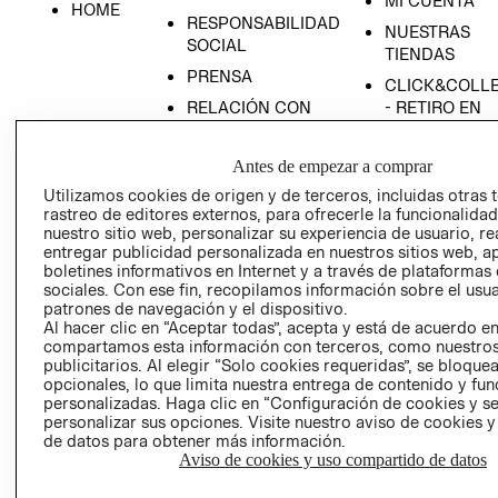
MI CUENTA
HOME
RESPONSABILIDAD
NUESTRAS
SOCIAL
TIENDAS
PRENSA
CLICK&COLL
RELACIÓN CON
- RETIRO EN
INVERSIONISTAS
TIENDA
POLÍTICA
TÉRMINOS Y
Antes de empezar a comprar
EMPRESARIAL
CONDICIONE
Utilizamos cookies de origen y de terceros, incluidas otras 
AVISO DE
rastreo de editores externos, para ofrecerle la funcionalid
nuestro sitio web, personalizar su experiencia de usuario, rea
PRIVACIDAD
entregar publicidad personalizada en nuestros sitios web, a
GIFT CARD
boletines informativos en Internet y a través de plataformas
sociales. Con ese fin, recopilamos información sobre el usua
AVISO DE
patrones de navegación y el dispositivo.
COOKIES
Al hacer clic en “Aceptar todas”, acepta y está de acuerdo e
compartamos esta información con terceros, como nuestros
publicitarios. Al elegir “Solo cookies requeridas”, se bloque
opcionales, lo que limita nuestra entrega de contenido y fu
personalizadas. Haga clic en “Configuración de cookies y se
personalizar sus opciones. Visite nuestro aviso de cookies 
de datos para obtener más información.
Aviso de cookies y uso compartido de datos
Chile ($)