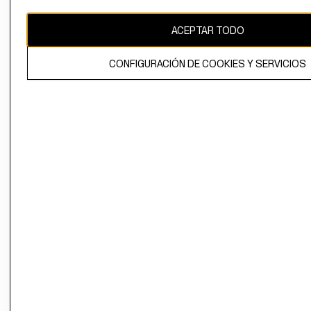
CAMBIAR REGIÓN
ACEPTAR TODO
CONFIGURACIÓN DE COOKIES Y SERVICIOS
El contenido de esta página web está protegido por copyright y es
propiedad de H&M Hennes & Mauritz AB.