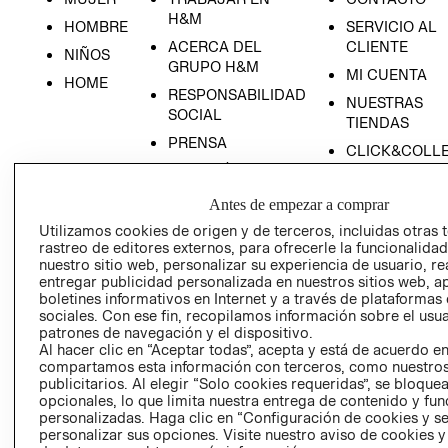
H&M
HOMBRE
SERVICIO AL
ACERCA DEL
CLIENTE
NIÑOS
GRUPO H&M
MI CUENTA
HOME
RESPONSABILIDAD
NUESTRAS
SOCIAL
TIENDAS
PRENSA
CLICK&COLL
RELACIÓN CON
- RETIRO EN
INVERSIONISTAS
TIENDA
Antes de empezar a comprar
POLÍTICA
TÉRMINOS Y
Utilizamos cookies de origen y de terceros, incluidas otras 
EMPRESARIAL
CONDICIONE
rastreo de editores externos, para ofrecerle la funcionalid
nuestro sitio web, personalizar su experiencia de usuario, rea
AVISO DE
entregar publicidad personalizada en nuestros sitios web, a
PRIVACIDAD
boletines informativos en Internet y a través de plataformas
GIFT CARD
sociales. Con ese fin, recopilamos información sobre el usua
patrones de navegación y el dispositivo.
AVISO DE
Al hacer clic en “Aceptar todas”, acepta y está de acuerdo e
COOKIES
compartamos esta información con terceros, como nuestros
publicitarios. Al elegir “Solo cookies requeridas”, se bloque
opcionales, lo que limita nuestra entrega de contenido y fu
personalizadas. Haga clic en “Configuración de cookies y se
personalizar sus opciones. Visite nuestro aviso de cookies 