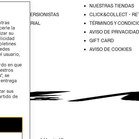
SA
NUESTRAS TIENDAS
IÓN CON INVERSIONISTAS
CLICK&COLLECT - RE
otras
ICA EMPRESARIAL
TÉRMINOS Y CONDICI
cerle la
AVISO DE PRIVACIDA
izar su
blicidad
GIFT CARD
oletines
redes
AVISO DE COOKIES
l usuario,
erdo en que
estros
”, se
 entrega
zar sus
artido de