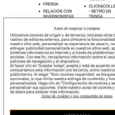
PRENSA
CLICK&COLL
RELACIÓN CON
- RETIRO EN
INVERSIONISTAS
TIENDA
POLÍTICA
TÉRMINOS Y
Antes de empezar a comprar
EMPRESARIAL
CONDICIONE
Utilizamos cookies de origen y de terceros, incluidas otras 
AVISO DE
rastreo de editores externos, para ofrecerle la funcionalid
PRIVACIDAD
nuestro sitio web, personalizar su experiencia de usuario, rea
entregar publicidad personalizada en nuestros sitios web, a
GIFT CARD
boletines informativos en Internet y a través de plataformas
AVISO DE
sociales. Con ese fin, recopilamos información sobre el usua
COOKIES
patrones de navegación y el dispositivo.
Al hacer clic en “Aceptar todas”, acepta y está de acuerdo e
compartamos esta información con terceros, como nuestros
publicitarios. Al elegir “Solo cookies requeridas”, se bloque
opcionales, lo que limita nuestra entrega de contenido y fu
personalizadas. Haga clic en “Configuración de cookies y se
personalizar sus opciones. Visite nuestro aviso de cookies 
de datos para obtener más información.
Chile ($)
Aviso de cookies y uso compartido de datos
CAMBIAR REGIÓN