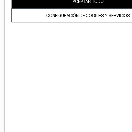
ACEPTAR TODO
CONFIGURACIÓN DE COOKIES Y SERVICIOS
El contenido de esta página web está protegido por copyright y es
propiedad de H&M Hennes & Mauritz AB.