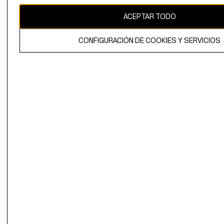
CAMBIAR REGIÓN
ACEPTAR TODO
CONFIGURACIÓN DE COOKIES Y SERVICIOS
El contenido de esta página web está protegido por copyright y es
propiedad de H&M Hennes & Mauritz AB.