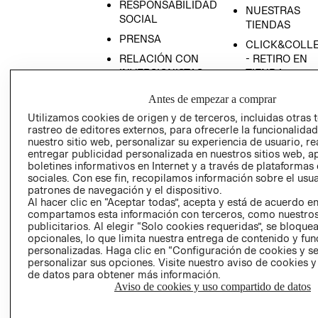
RESPONSABILIDAD
NUESTRAS
SOCIAL
TIENDAS
PRENSA
CLICK&COLL
RELACIÓN CON
- RETIRO EN
INVERSIONISTAS
TIENDA
POLÍTICA
TÉRMINOS Y
Antes de empezar a comprar
EMPRESARIAL
CONDICIONE
Utilizamos cookies de origen y de terceros, incluidas otras 
AVISO DE
rastreo de editores externos, para ofrecerle la funcionalid
PRIVACIDAD
nuestro sitio web, personalizar su experiencia de usuario, rea
entregar publicidad personalizada en nuestros sitios web, a
GIFT CARD
boletines informativos en Internet y a través de plataformas
sociales. Con ese fin, recopilamos información sobre el usua
AVISO DE
patrones de navegación y el dispositivo.
COOKIES
Al hacer clic en “Aceptar todas”, acepta y está de acuerdo e
compartamos esta información con terceros, como nuestros
publicitarios. Al elegir “Solo cookies requeridas”, se bloque
opcionales, lo que limita nuestra entrega de contenido y fu
personalizadas. Haga clic en “Configuración de cookies y se
personalizar sus opciones. Visite nuestro aviso de cookies 
de datos para obtener más información.
Aviso de cookies y uso compartido de datos
Chile ($)