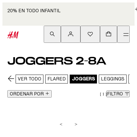
20% EN TODO INFANTIL
JOGGERS 2-8A
VER TODO
FLARED
JOGGERS
LEGGINGS
LO
ORDENAR POR
FILTRO
1
<
>