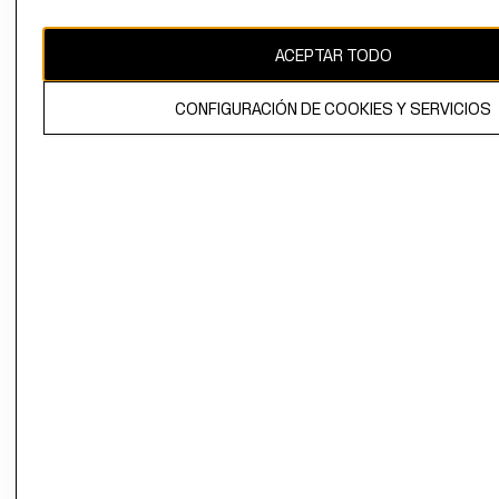
CAMBIAR REGIÓN
ACEPTAR TODO
CONFIGURACIÓN DE COOKIES Y SERVICIOS
El contenido de esta página web está protegido por copyright y es
propiedad de H&M Hennes & Mauritz AB.