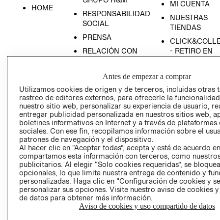
MI CUENTA
HOME
RESPONSABILIDAD
NUESTRAS
SOCIAL
TIENDAS
PRENSA
CLICK&COLL
RELACIÓN CON
- RETIRO EN
INVERSIONISTAS
TIENDA
POLÍTICA
TÉRMINOS Y
Antes de empezar a comprar
EMPRESARIAL
CONDICIONE
Utilizamos cookies de origen y de terceros, incluidas otras 
rastreo de editores externos, para ofrecerle la funcionalid
AVISO DE
nuestro sitio web, personalizar su experiencia de usuario, rea
PRIVACIDAD
entregar publicidad personalizada en nuestros sitios web, a
GIFT CARD
boletines informativos en Internet y a través de plataformas
sociales. Con ese fin, recopilamos información sobre el usua
AVISO DE
patrones de navegación y el dispositivo.
COOKIES
Al hacer clic en “Aceptar todas”, acepta y está de acuerdo e
compartamos esta información con terceros, como nuestros
publicitarios. Al elegir “Solo cookies requeridas”, se bloque
opcionales, lo que limita nuestra entrega de contenido y fu
personalizadas. Haga clic en “Configuración de cookies y se
personalizar sus opciones. Visite nuestro aviso de cookies 
de datos para obtener más información.
Aviso de cookies y uso compartido de datos
Chile ($)