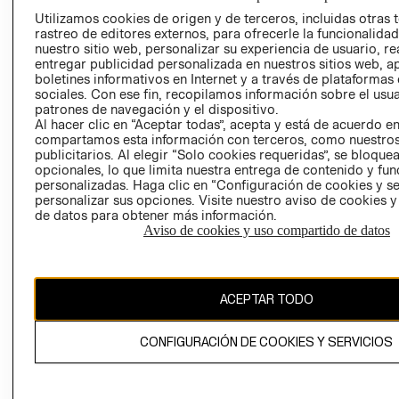
PRENSA
Utilizamos cookies de origen y de terceros, incluidas otras 
CLICK&COLL
rastreo de editores externos, para ofrecerle la funcionalid
RELACIÓN CON
- RETIRO EN
nuestro sitio web, personalizar su experiencia de usuario, rea
INVERSIONISTAS
TIENDA
entregar publicidad personalizada en nuestros sitios web, a
boletines informativos en Internet y a través de plataformas
POLÍTICA
TÉRMINOS Y
sociales. Con ese fin, recopilamos información sobre el usua
EMPRESARIAL
CONDICIONE
patrones de navegación y el dispositivo.
Al hacer clic en “Aceptar todas”, acepta y está de acuerdo e
AVISO DE
compartamos esta información con terceros, como nuestros
PRIVACIDAD
publicitarios. Al elegir “Solo cookies requeridas”, se bloque
GIFT CARD
opcionales, lo que limita nuestra entrega de contenido y fu
personalizadas. Haga clic en “Configuración de cookies y se
AVISO DE
personalizar sus opciones. Visite nuestro aviso de cookies 
COOKIES
de datos para obtener más información.
Aviso de cookies y uso compartido de datos
ACEPTAR TODO
Chile ($)
CONFIGURACIÓN DE COOKIES Y SERVICIOS
CAMBIAR REGIÓN