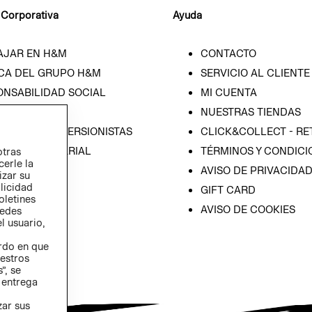
 Corporativa
Ayuda
AJAR EN H&M
CONTACTO
CA DEL GRUPO H&M
SERVICIO AL CLIENTE
ONSABILIDAD SOCIAL
MI CUENTA
SA
NUESTRAS TIENDAS
IÓN CON INVERSIONISTAS
CLICK&COLLECT - RE
ICA EMPRESARIAL
TÉRMINOS Y CONDICI
otras
cerle la
AVISO DE PRIVACIDA
izar su
blicidad
GIFT CARD
oletines
AVISO DE COOKIES
redes
l usuario,
erdo en que
estros
”, se
 entrega
zar sus