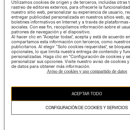
CLICK&COLL
Utilizamos cookies de origen y de terceros, incluidas otras 
rastreo de editores externos, para ofrecerle la funcionalid
RELACIÓN CON
- RETIRO EN
nuestro sitio web, personalizar su experiencia de usuario, rea
INVERSIONISTAS
TIENDA
entregar publicidad personalizada en nuestros sitios web, a
POLÍTICA
TÉRMINOS Y
boletines informativos en Internet y a través de plataformas
sociales. Con ese fin, recopilamos información sobre el usua
EMPRESARIAL
CONDICIONE
patrones de navegación y el dispositivo.
AVISO DE
Al hacer clic en “Aceptar todas”, acepta y está de acuerdo e
PRIVACIDAD
compartamos esta información con terceros, como nuestros
publicitarios. Al elegir “Solo cookies requeridas”, se bloque
GIFT CARD
opcionales, lo que limita nuestra entrega de contenido y fu
personalizadas. Haga clic en “Configuración de cookies y se
AVISO DE
personalizar sus opciones. Visite nuestro aviso de cookies 
COOKIES
de datos para obtener más información.
Aviso de cookies y uso compartido de datos
ACEPTAR TODO
Chile ($)
CONFIGURACIÓN DE COOKIES Y SERVICIOS
CAMBIAR REGIÓN