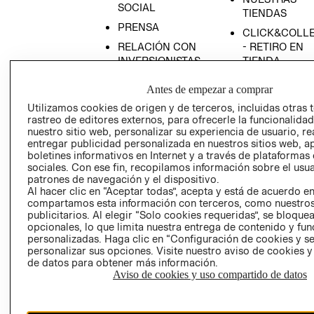
SOCIAL
TIENDAS
PRENSA
CLICK&COLL
RELACIÓN CON
- RETIRO EN
INVERSIONISTAS
TIENDA
POLÍTICA
TÉRMINOS Y
Antes de empezar a comprar
EMPRESARIAL
CONDICIONE
Utilizamos cookies de origen y de terceros, incluidas otras 
AVISO DE
rastreo de editores externos, para ofrecerle la funcionalid
PRIVACIDAD
nuestro sitio web, personalizar su experiencia de usuario, rea
entregar publicidad personalizada en nuestros sitios web, a
GIFT CARD
boletines informativos en Internet y a través de plataformas
AVISO DE
sociales. Con ese fin, recopilamos información sobre el usua
patrones de navegación y el dispositivo.
COOKIES
Al hacer clic en “Aceptar todas”, acepta y está de acuerdo e
compartamos esta información con terceros, como nuestros
publicitarios. Al elegir “Solo cookies requeridas”, se bloque
opcionales, lo que limita nuestra entrega de contenido y fu
personalizadas. Haga clic en “Configuración de cookies y se
personalizar sus opciones. Visite nuestro aviso de cookies 
de datos para obtener más información.
Aviso de cookies y uso compartido de datos
Chile ($)
CAMBIAR REGIÓN