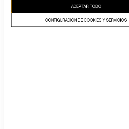
ACEPTAR TODO
CONFIGURACIÓN DE COOKIES Y SERVICIOS
El contenido de esta página web está protegido por copyright y es
propiedad de H&M Hennes & Mauritz AB.