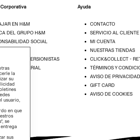
 Corporativa
Ayuda
AJAR EN H&M
CONTACTO
CA DEL GRUPO H&M
SERVICIO AL CLIENTE
ONSABILIDAD SOCIAL
MI CUENTA
SA
NUESTRAS TIENDAS
IÓN CON INVERSIONISTAS
CLICK&COLLECT - RE
ICA EMPRESARIAL
TÉRMINOS Y CONDICI
otras
cerle la
AVISO DE PRIVACIDA
izar su
blicidad
GIFT CARD
oletines
AVISO DE COOKIES
redes
l usuario,
erdo en que
estros
”, se
 entrega
zar sus