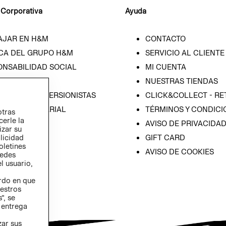
 Corporativa
Ayuda
AJAR EN H&M
CONTACTO
CA DEL GRUPO H&M
SERVICIO AL CLIENTE
ONSABILIDAD SOCIAL
MI CUENTA
SA
NUESTRAS TIENDAS
IÓN CON INVERSIONISTAS
CLICK&COLLECT - RE
ICA EMPRESARIAL
TÉRMINOS Y CONDICI
otras
cerle la
AVISO DE PRIVACIDA
izar su
blicidad
GIFT CARD
oletines
AVISO DE COOKIES
redes
l usuario,
erdo en que
estros
”, se
 entrega
zar sus