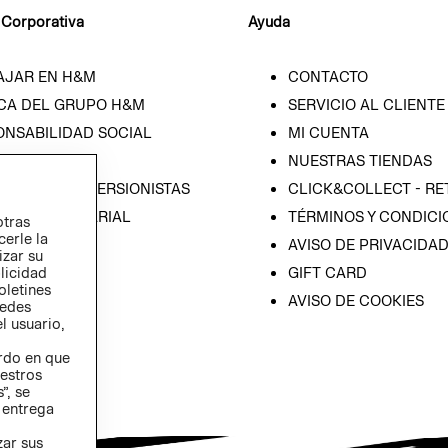
 Corporativa
Ayuda
AJAR EN H&M
CONTACTO
CA DEL GRUPO H&M
SERVICIO AL CLIENTE
ONSABILIDAD SOCIAL
MI CUENTA
SA
NUESTRAS TIENDAS
IÓN CON INVERSIONISTAS
CLICK&COLLECT - RE
ICA EMPRESARIAL
TÉRMINOS Y CONDICI
otras
cerle la
AVISO DE PRIVACIDA
izar su
blicidad
GIFT CARD
oletines
AVISO DE COOKIES
redes
l usuario,
erdo en que
estros
”, se
 entrega
zar sus