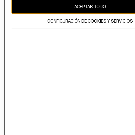
ACEPTAR TODO
CONFIGURACIÓN DE COOKIES Y SERVICIOS
El contenido de esta página web está protegido por copyright y es
propiedad de H&M Hennes & Mauritz AB.