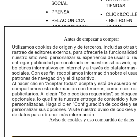
SOCIAL
TIENDAS
PRENSA
CLICK&COLL
RELACIÓN CON
- RETIRO EN
INVERSIONISTAS
TIENDA
POLÍTICA
TÉRMINOS Y
Antes de empezar a comprar
EMPRESARIAL
CONDICIONE
Utilizamos cookies de origen y de terceros, incluidas otras 
AVISO DE
rastreo de editores externos, para ofrecerle la funcionalid
PRIVACIDAD
nuestro sitio web, personalizar su experiencia de usuario, rea
entregar publicidad personalizada en nuestros sitios web, a
GIFT CARD
boletines informativos en Internet y a través de plataformas
AVISO DE
sociales. Con ese fin, recopilamos información sobre el usua
patrones de navegación y el dispositivo.
COOKIES
Al hacer clic en “Aceptar todas”, acepta y está de acuerdo e
compartamos esta información con terceros, como nuestros
publicitarios. Al elegir “Solo cookies requeridas”, se bloque
opcionales, lo que limita nuestra entrega de contenido y fu
personalizadas. Haga clic en “Configuración de cookies y se
personalizar sus opciones. Visite nuestro aviso de cookies 
de datos para obtener más información.
Aviso de cookies y uso compartido de datos
Chile ($)
CAMBIAR REGIÓN