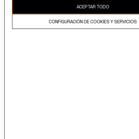
ACEPTAR TODO
CONFIGURACIÓN DE COOKIES Y SERVICIOS
El contenido de esta página web está protegido por copyright y es
propiedad de H&M Hennes & Mauritz AB.