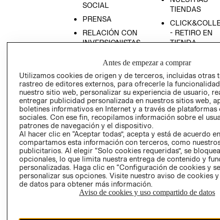
SOCIAL
TIENDAS
PRENSA
CLICK&COLL
RELACIÓN CON
- RETIRO EN
INVERSIONISTAS
TIENDA
POLÍTICA
TÉRMINOS Y
Antes de empezar a comprar
EMPRESARIAL
CONDICIONE
Utilizamos cookies de origen y de terceros, incluidas otras 
AVISO DE
rastreo de editores externos, para ofrecerle la funcionalid
PRIVACIDAD
nuestro sitio web, personalizar su experiencia de usuario, rea
entregar publicidad personalizada en nuestros sitios web, a
GIFT CARD
boletines informativos en Internet y a través de plataformas
AVISO DE
sociales. Con ese fin, recopilamos información sobre el usua
patrones de navegación y el dispositivo.
COOKIES
Al hacer clic en “Aceptar todas”, acepta y está de acuerdo e
compartamos esta información con terceros, como nuestros
publicitarios. Al elegir “Solo cookies requeridas”, se bloque
opcionales, lo que limita nuestra entrega de contenido y fu
personalizadas. Haga clic en “Configuración de cookies y se
personalizar sus opciones. Visite nuestro aviso de cookies 
de datos para obtener más información.
Aviso de cookies y uso compartido de datos
Chile ($)
CAMBIAR REGIÓN