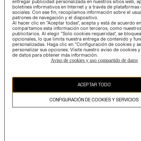
POLÍTICA
TÉRMINOS Y
entregar publicidad personalizada en nuestros sitios web, a
boletines informativos en Internet y a través de plataformas
EMPRESARIAL
CONDICIONE
sociales. Con ese fin, recopilamos información sobre el usua
AVISO DE
patrones de navegación y el dispositivo.
PRIVACIDAD
Al hacer clic en “Aceptar todas”, acepta y está de acuerdo e
compartamos esta información con terceros, como nuestros
GIFT CARD
publicitarios. Al elegir “Solo cookies requeridas”, se bloque
opcionales, lo que limita nuestra entrega de contenido y fu
AVISO DE
personalizadas. Haga clic en “Configuración de cookies y se
COOKIES
personalizar sus opciones. Visite nuestro aviso de cookies 
de datos para obtener más información.
Aviso de cookies y uso compartido de datos
ACEPTAR TODO
Chile ($)
CONFIGURACIÓN DE COOKIES Y SERVICIOS
CAMBIAR REGIÓN
El contenido de esta página web está protegido por copyright y es
propiedad de H&M Hennes & Mauritz AB.