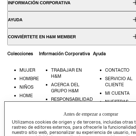
INFORMACIÓN CORPORATIVA
AYUDA
CONVIÉRTETE EN H&M MEMBER
Colecciones
Información Corporativa
Ayuda
MUJER
TRABAJAR EN
CONTACTO
H&M
HOMBRE
SERVICIO AL
ACERCA DEL
CLIENTE
NIÑOS
GRUPO H&M
MI CUENTA
HOME
RESPONSABILIDAD
NUESTRAS
SOCIAL
TIENDAS
PRENSA
Antes de empezar a comprar
CLICK&COLL
Utilizamos cookies de origen y de terceros, incluidas otras 
RELACIÓN CON
- RETIRO EN
rastreo de editores externos, para ofrecerle la funcionalid
INVERSIONISTAS
TIENDA
nuestro sitio web, personalizar su experiencia de usuario, rea