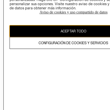
personalizar sus opciones. Visite nuestro aviso de cookies 
de datos para obtener más información.
Aviso de cookies y uso compartido de datos
Chile ($)
ACEPTAR TODO
CAMBIAR REGIÓN
CONFIGURACIÓN DE COOKIES Y SERVICIOS
El contenido de esta página web está protegido por copyright y es
propiedad de H&M Hennes & Mauritz AB.