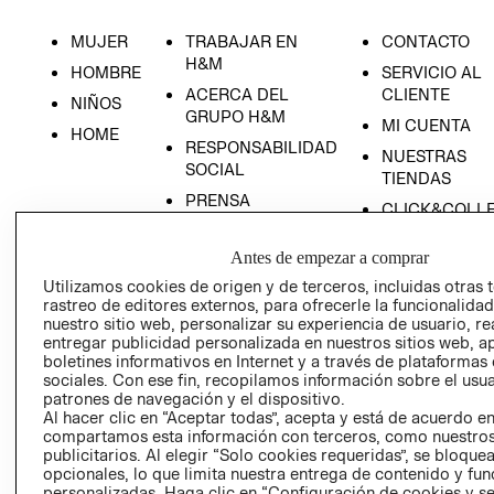
MUJER
TRABAJAR EN
CONTACTO
H&M
HOMBRE
SERVICIO AL
ACERCA DEL
CLIENTE
NIÑOS
GRUPO H&M
MI CUENTA
HOME
RESPONSABILIDAD
NUESTRAS
SOCIAL
TIENDAS
PRENSA
CLICK&COLL
RELACIÓN CON
- RETIRO EN
INVERSIONISTAS
TIENDA
Antes de empezar a comprar
POLÍTICA
TÉRMINOS Y
Utilizamos cookies de origen y de terceros, incluidas otras 
rastreo de editores externos, para ofrecerle la funcionalid
EMPRESARIAL
CONDICIONE
nuestro sitio web, personalizar su experiencia de usuario, rea
AVISO DE
entregar publicidad personalizada en nuestros sitios web, a
PRIVACIDAD
boletines informativos en Internet y a través de plataformas
sociales. Con ese fin, recopilamos información sobre el usua
GIFT CARD
patrones de navegación y el dispositivo.
Al hacer clic en “Aceptar todas”, acepta y está de acuerdo e
AVISO DE
compartamos esta información con terceros, como nuestros
COOKIES
publicitarios. Al elegir “Solo cookies requeridas”, se bloque
opcionales, lo que limita nuestra entrega de contenido y fu
personalizadas. Haga clic en “Configuración de cookies y se