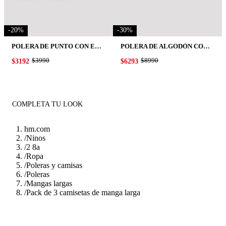
-
20
%
-
30
%
POLERA DE PUNTO CON ESTAMPADO
POLERA DE ALGODÓN CON MOTIVO
ORIGINAL PRICE:
$3990
ORIGINAL PRICE:
$8990
PRICE:
$3192
PRICE:
$6293
COMPLETA TU LOOK
hm.com
/
Ninos
/
2 8a
/
Ropa
/
Poleras y camisas
/
Poleras
/
Mangas largas
/
Pack de 3 camisetas de manga larga