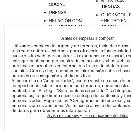
NUESTRAS
SOCIAL
TIENDAS
PRENSA
CLICK&COLL
RELACIÓN CON
- RETIRO EN
INVERSIONISTAS
TIENDA
POLÍTICA
TÉRMINOS Y
Antes de empezar a comprar
EMPRESARIAL
CONDICIONE
Utilizamos cookies de origen y de terceros, incluidas otras 
AVISO DE
rastreo de editores externos, para ofrecerle la funcionalid
PRIVACIDAD
nuestro sitio web, personalizar su experiencia de usuario, rea
entregar publicidad personalizada en nuestros sitios web, a
GIFT CARD
boletines informativos en Internet y a través de plataformas
sociales. Con ese fin, recopilamos información sobre el usua
AVISO DE
patrones de navegación y el dispositivo.
COOKIES
Al hacer clic en “Aceptar todas”, acepta y está de acuerdo e
compartamos esta información con terceros, como nuestros
publicitarios. Al elegir “Solo cookies requeridas”, se bloque
opcionales, lo que limita nuestra entrega de contenido y fu
personalizadas. Haga clic en “Configuración de cookies y se
personalizar sus opciones. Visite nuestro aviso de cookies 
de datos para obtener más información.
Aviso de cookies y uso compartido de datos
Chile ($)
CAMBIAR REGIÓN