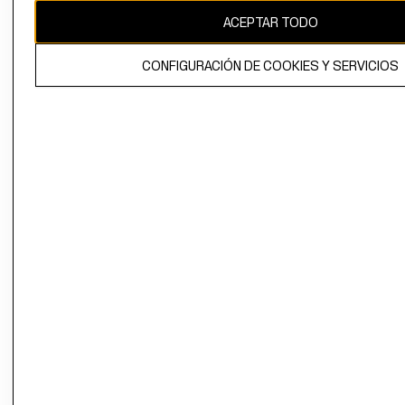
ACEPTAR TODO
CONFIGURACIÓN DE COOKIES Y SERVICIOS
El contenido de esta página web está protegido por copyright y es
propiedad de H&M Hennes & Mauritz AB.