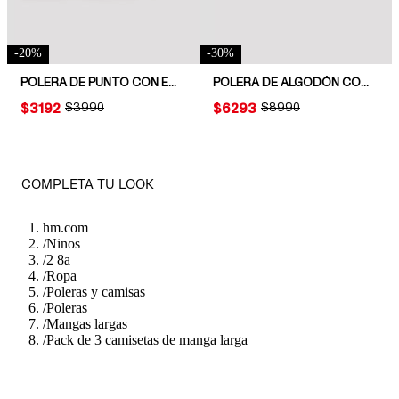
-
20
%
-
30
%
POLERA DE PUNTO CON ESTAMPADO
POLERA DE ALGODÓN CON MOTIVO
PRICE:
$3192
ORIGINAL PRICE:
$3990
PRICE:
$6293
ORIGINAL PRICE:
$8990
COMPLETA TU LOOK
hm.com
/
Ninos
/
2 8a
/
Ropa
/
Poleras y camisas
/
Poleras
/
Mangas largas
/
Pack de 3 camisetas de manga larga