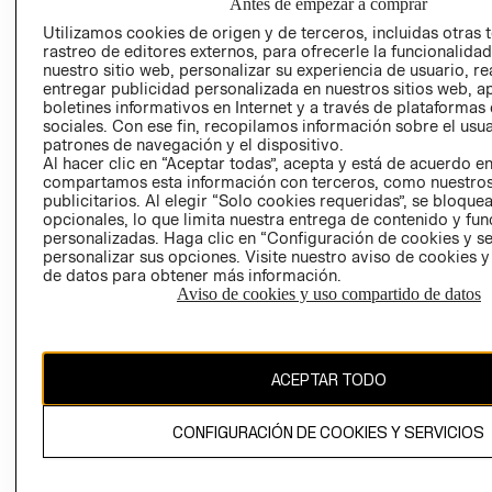
SOCIAL
Antes de empezar a comprar
TIENDAS
PRENSA
Utilizamos cookies de origen y de terceros, incluidas otras 
CLICK&COLL
rastreo de editores externos, para ofrecerle la funcionalid
RELACIÓN CON
- RETIRO EN
nuestro sitio web, personalizar su experiencia de usuario, rea
INVERSIONISTAS
TIENDA
entregar publicidad personalizada en nuestros sitios web, a
boletines informativos en Internet y a través de plataformas
POLÍTICA
TÉRMINOS Y
sociales. Con ese fin, recopilamos información sobre el usua
EMPRESARIAL
CONDICIONE
patrones de navegación y el dispositivo.
Al hacer clic en “Aceptar todas”, acepta y está de acuerdo e
AVISO DE
compartamos esta información con terceros, como nuestros
PRIVACIDAD
publicitarios. Al elegir “Solo cookies requeridas”, se bloque
opcionales, lo que limita nuestra entrega de contenido y fu
GIFT CARD
personalizadas. Haga clic en “Configuración de cookies y se
AVISO DE
personalizar sus opciones. Visite nuestro aviso de cookies 
COOKIES
de datos para obtener más información.
Aviso de cookies y uso compartido de datos
ACEPTAR TODO
Chile ($)
CONFIGURACIÓN DE COOKIES Y SERVICIOS
CAMBIAR REGIÓN