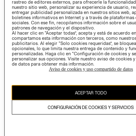
RELACIÓN CON
- RETIRO EN
rastreo de editores externos, para ofrecerle la funcionalid
INVERSIONISTAS
TIENDA
nuestro sitio web, personalizar su experiencia de usuario, rea
entregar publicidad personalizada en nuestros sitios web, a
POLÍTICA
TÉRMINOS Y
boletines informativos en Internet y a través de plataformas
EMPRESARIAL
CONDICIONE
sociales. Con ese fin, recopilamos información sobre el usua
patrones de navegación y el dispositivo.
AVISO DE
Al hacer clic en “Aceptar todas”, acepta y está de acuerdo e
PRIVACIDAD
compartamos esta información con terceros, como nuestros
publicitarios. Al elegir “Solo cookies requeridas”, se bloque
GIFT CARD
opcionales, lo que limita nuestra entrega de contenido y fu
AVISO DE
personalizadas. Haga clic en “Configuración de cookies y se
personalizar sus opciones. Visite nuestro aviso de cookies 
COOKIES
de datos para obtener más información.
Aviso de cookies y uso compartido de datos
ACEPTAR TODO
Chile ($)
CONFIGURACIÓN DE COOKIES Y SERVICIOS
CAMBIAR REGIÓN