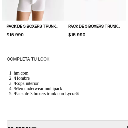
PACK DE 3 BOXERS TRUNK CON LYCRA®
PACK DE 3 BOXERS TRUNK CON LYCRA®
PRICE:
$15.990
PRICE:
$15.990
COMPLETA TU LOOK
hm.com
/
Hombre
/
Ropa interior
/
Men underwear multipack
/
Pack de 3 boxers trunk con Lycra®