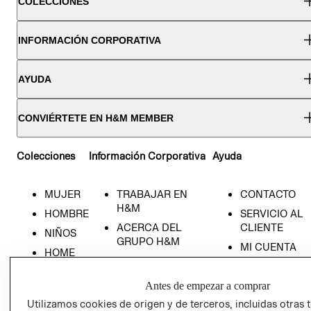
COLECCIONES
INFORMACIÓN CORPORATIVA
AYUDA
CONVIÉRTETE EN H&M MEMBER
Colecciones
Información Corporativa
Ayuda
MUJER
TRABAJAR EN
CONTACTO
H&M
HOMBRE
SERVICIO AL
ACERCA DEL
CLIENTE
NIÑOS
GRUPO H&M
MI CUENTA
HOME
RESPONSABILIDAD
NUESTRAS
SOCIAL
TIENDAS
Antes de empezar a comprar
PRENSA
CLICK&COLL
Utilizamos cookies de origen y de terceros, incluidas otras 