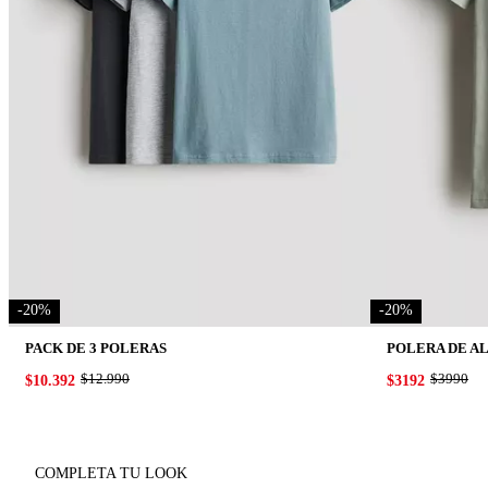
-
20
%
-
20
%
PACK DE 3 POLERAS
POLERA DE A
ORIGINAL PRICE:
$12.990
ORIGINA
$3990
PRICE:
$10.392
PRICE:
$3192
COMPLETA TU LOOK