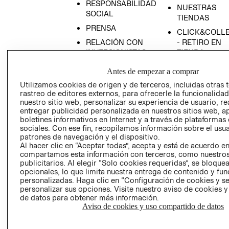
RESPONSABILIDAD
NUESTRAS
SOCIAL
TIENDAS
PRENSA
CLICK&COLL
RELACIÓN CON
- RETIRO EN
INVERSIONISTAS
TIENDA
POLÍTICA
TÉRMINOS Y
Antes de empezar a comprar
EMPRESARIAL
CONDICIONE
Utilizamos cookies de origen y de terceros, incluidas otras 
AVISO DE
rastreo de editores externos, para ofrecerle la funcionalid
PRIVACIDAD
nuestro sitio web, personalizar su experiencia de usuario, rea
entregar publicidad personalizada en nuestros sitios web, a
GIFT CARD
boletines informativos en Internet y a través de plataformas
sociales. Con ese fin, recopilamos información sobre el usua
AVISO DE
patrones de navegación y el dispositivo.
COOKIES
Al hacer clic en “Aceptar todas”, acepta y está de acuerdo e
compartamos esta información con terceros, como nuestros
publicitarios. Al elegir “Solo cookies requeridas”, se bloque
opcionales, lo que limita nuestra entrega de contenido y fu
personalizadas. Haga clic en “Configuración de cookies y se
personalizar sus opciones. Visite nuestro aviso de cookies 
de datos para obtener más información.
Aviso de cookies y uso compartido de datos
Chile ($)