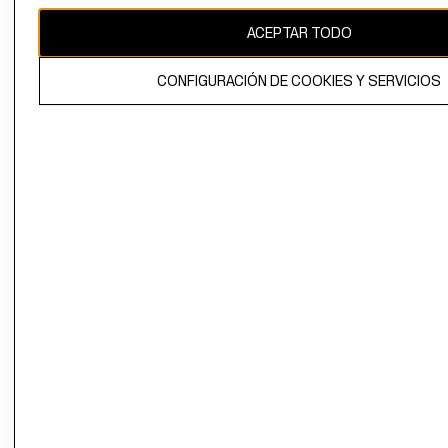
CAMBIAR REGIÓN
ACEPTAR TODO
CONFIGURACIÓN DE COOKIES Y SERVICIOS
El contenido de esta página web está protegido por copyright y es
propiedad de H&M Hennes & Mauritz AB.