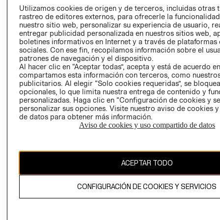
PRENSA
Utilizamos cookies de origen y de terceros, incluidas otras 
CLICK&COLL
rastreo de editores externos, para ofrecerle la funcionalid
RELACIÓN CON
- RETIRO EN
nuestro sitio web, personalizar su experiencia de usuario, rea
INVERSIONISTAS
TIENDA
entregar publicidad personalizada en nuestros sitios web, a
boletines informativos en Internet y a través de plataformas
POLÍTICA
TÉRMINOS Y
sociales. Con ese fin, recopilamos información sobre el usua
EMPRESARIAL
CONDICIONE
patrones de navegación y el dispositivo.
Al hacer clic en “Aceptar todas”, acepta y está de acuerdo e
AVISO DE
compartamos esta información con terceros, como nuestros
PRIVACIDAD
publicitarios. Al elegir “Solo cookies requeridas”, se bloque
GIFT CARD
opcionales, lo que limita nuestra entrega de contenido y fu
personalizadas. Haga clic en “Configuración de cookies y se
AVISO DE
personalizar sus opciones. Visite nuestro aviso de cookies 
COOKIES
de datos para obtener más información.
Aviso de cookies y uso compartido de datos
ACEPTAR TODO
Chile ($)
CONFIGURACIÓN DE COOKIES Y SERVICIOS
CAMBIAR REGIÓN