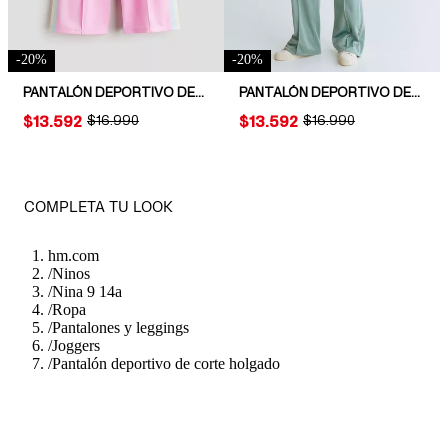
-
20
%
-
20
%
PANTALÓN DEPORTIVO DE CORTE HOLGADO
PANTALÓN DEPORTIVO DE CORTE HOLGADO
PRICE:
$13.592
ORIGINAL PRICE:
$16.990
PRICE:
$13.592
ORIGINAL PRICE:
$16.990
COMPLETA TU LOOK
hm.com
/
Ninos
/
Nina 9 14a
/
Ropa
/
Pantalones y leggings
/
Joggers
/
Pantalón deportivo de corte holgado