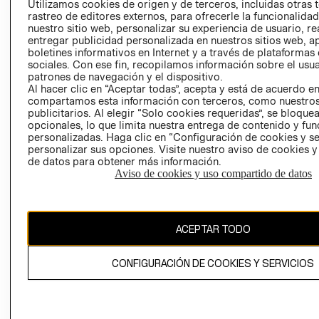
Utilizamos cookies de origen y de terceros, incluidas otras 
CLICK&COLL
rastreo de editores externos, para ofrecerle la funcionalid
RELACIÓN CON
- RETIRO EN
nuestro sitio web, personalizar su experiencia de usuario, rea
INVERSIONISTAS
TIENDA
entregar publicidad personalizada en nuestros sitios web, a
boletines informativos en Internet y a través de plataformas
POLÍTICA
TÉRMINOS Y
sociales. Con ese fin, recopilamos información sobre el usua
EMPRESARIAL
CONDICIONE
patrones de navegación y el dispositivo.
AVISO DE
Al hacer clic en “Aceptar todas”, acepta y está de acuerdo e
compartamos esta información con terceros, como nuestros
PRIVACIDAD
publicitarios. Al elegir “Solo cookies requeridas”, se bloque
GIFT CARD
opcionales, lo que limita nuestra entrega de contenido y fu
personalizadas. Haga clic en “Configuración de cookies y se
AVISO DE
personalizar sus opciones. Visite nuestro aviso de cookies 
COOKIES
de datos para obtener más información.
Aviso de cookies y uso compartido de datos
ACEPTAR TODO
Chile ($)
CONFIGURACIÓN DE COOKIES Y SERVICIOS
CAMBIAR REGIÓN