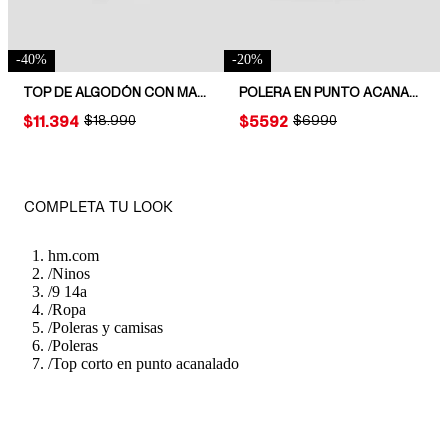
-
40
%
-
20
%
TOP DE ALGODÓN CON MANGAS ONDULADAS
POLERA EN PUNTO ACANALADO
PRICE:
$11.394
ORIGINAL PRICE:
$18.990
PRICE:
$5592
ORIGINAL PRICE:
$6990
COMPLETA TU LOOK
hm.com
/
Ninos
/
9 14a
/
Ropa
/
Poleras y camisas
/
Poleras
/
Top corto en punto acanalado