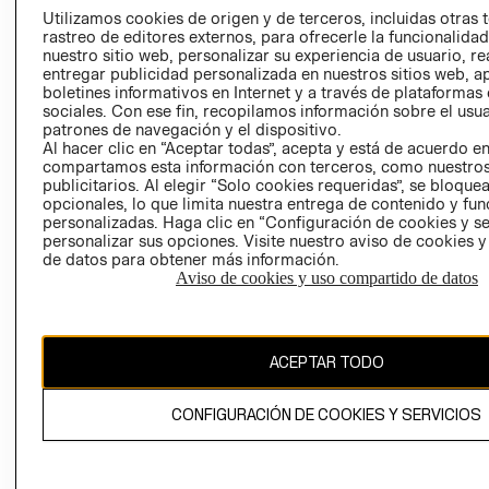
PRENSA
Utilizamos cookies de origen y de terceros, incluidas otras 
CLICK&COLL
rastreo de editores externos, para ofrecerle la funcionalid
RELACIÓN CON
- RETIRO EN
nuestro sitio web, personalizar su experiencia de usuario, rea
INVERSIONISTAS
TIENDA
entregar publicidad personalizada en nuestros sitios web, a
boletines informativos en Internet y a través de plataformas
POLÍTICA
TÉRMINOS Y
sociales. Con ese fin, recopilamos información sobre el usua
EMPRESARIAL
CONDICIONE
patrones de navegación y el dispositivo.
Al hacer clic en “Aceptar todas”, acepta y está de acuerdo e
AVISO DE
compartamos esta información con terceros, como nuestros
PRIVACIDAD
publicitarios. Al elegir “Solo cookies requeridas”, se bloque
GIFT CARD
opcionales, lo que limita nuestra entrega de contenido y fu
personalizadas. Haga clic en “Configuración de cookies y se
AVISO DE
personalizar sus opciones. Visite nuestro aviso de cookies 
COOKIES
de datos para obtener más información.
Aviso de cookies y uso compartido de datos
ACEPTAR TODO
Chile ($)
CONFIGURACIÓN DE COOKIES Y SERVICIOS
CAMBIAR REGIÓN