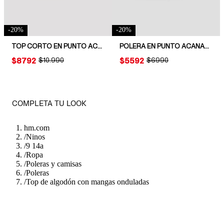
-
20
%
-
20
%
TOP CORTO EN PUNTO ACANALADO
POLERA EN PUNTO ACANALADO
PRICE:
$8792
ORIGINAL PRICE:
$10.990
PRICE:
$5592
ORIGINAL PRICE:
$6990
COMPLETA TU LOOK
hm.com
/
Ninos
/
9 14a
/
Ropa
/
Poleras y camisas
/
Poleras
/
Top de algodón con mangas onduladas