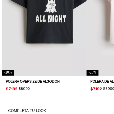
-
20
%
-
20
%
POLERA OVERSIZE DE ALGODÓN
PRICE:
$7192
ORIGINAL PRICE:
$8990
PRICE:
$7192
ORIGIN
$899
COMPLETA TU LOOK