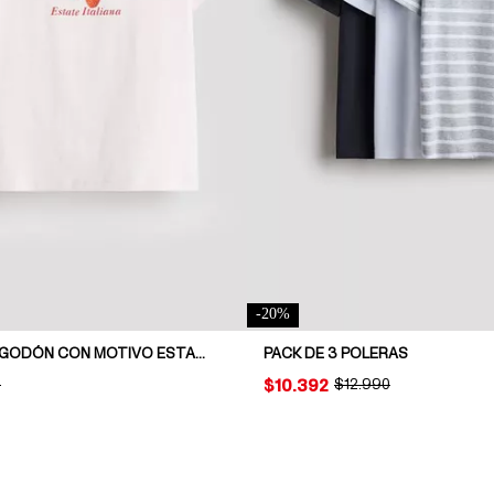
-
20
%
POLERA DE ALGODÓN CON MOTIVO ESTAMPADO
PACK DE 3 POLERAS
AL PRICE:
0
PRICE:
$10.392
ORIGINAL PRICE:
$12.990