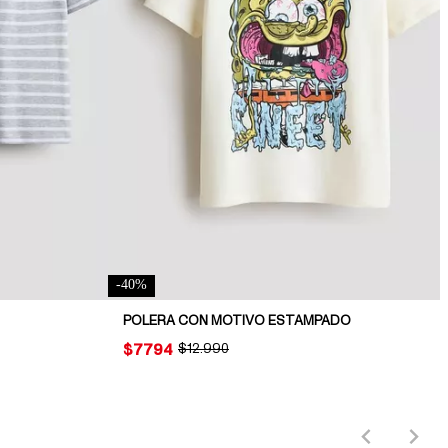
-
40
%
POLERA CON MOTIVO ESTAMPADO
PRICE:
$7794
ORIGINAL PRICE:
$12.990