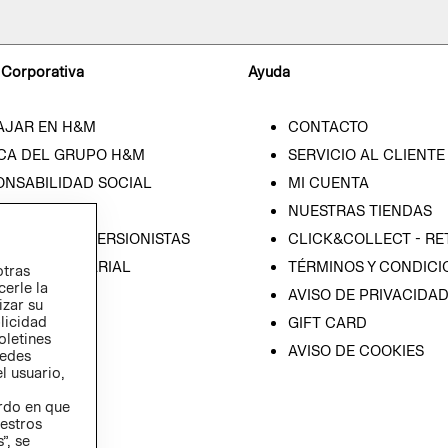
 Corporativa
Ayuda
AJAR EN H&M
CONTACTO
CA DEL GRUPO H&M
SERVICIO AL CLIENTE
ONSABILIDAD SOCIAL
MI CUENTA
SA
NUESTRAS TIENDAS
IÓN CON INVERSIONISTAS
CLICK&COLLECT - RE
ICA EMPRESARIAL
TÉRMINOS Y CONDICI
otras
cerle la
AVISO DE PRIVACIDA
izar su
blicidad
GIFT CARD
oletines
AVISO DE COOKIES
redes
l usuario,
erdo en que
estros
”, se