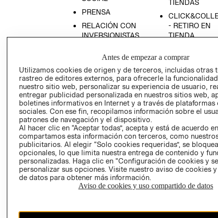
TIENDAS
PRENSA
CLICK&COLL
RELACIÓN CON
- RETIRO EN
INVERSIONISTAS
TIENDA
POLÍTICA
TÉRMINOS Y
Antes de empezar a comprar
EMPRESARIAL
CONDICIONE
Utilizamos cookies de origen y de terceros, incluidas otras 
AVISO DE
rastreo de editores externos, para ofrecerle la funcionalid
PRIVACIDAD
nuestro sitio web, personalizar su experiencia de usuario, rea
entregar publicidad personalizada en nuestros sitios web, a
GIFT CARD
boletines informativos en Internet y a través de plataformas
AVISO DE
sociales. Con ese fin, recopilamos información sobre el usua
COOKIES
patrones de navegación y el dispositivo.
Al hacer clic en “Aceptar todas”, acepta y está de acuerdo e
compartamos esta información con terceros, como nuestros
publicitarios. Al elegir “Solo cookies requeridas”, se bloque
opcionales, lo que limita nuestra entrega de contenido y fu
personalizadas. Haga clic en “Configuración de cookies y se
personalizar sus opciones. Visite nuestro aviso de cookies 
de datos para obtener más información.
Aviso de cookies y uso compartido de datos
Chile ($)
CAMBIAR REGIÓN