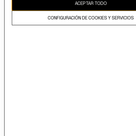
ACEPTAR TODO
CONFIGURACIÓN DE COOKIES Y SERVICIOS
El contenido de esta página web está protegido por copyright y es
propiedad de H&M Hennes & Mauritz AB.