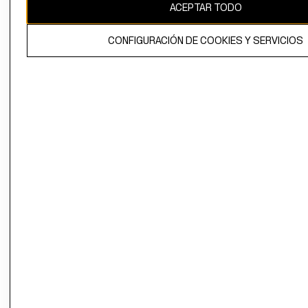
ACEPTAR TODO
CONFIGURACIÓN DE COOKIES Y SERVICIOS
El contenido de esta página web está protegido por copyright y es
propiedad de H&M Hennes & Mauritz AB.