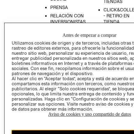
TIENDAS
PRENSA
CLICK&COLL
RELACIÓN CON
- RETIRO EN
INVERSIONISTAS
TIENDA
POLÍTICA
TÉRMINOS Y
Antes de empezar a comprar
EMPRESARIAL
CONDICIONE
Utilizamos cookies de origen y de terceros, incluidas otras 
AVISO DE
rastreo de editores externos, para ofrecerle la funcionalid
PRIVACIDAD
nuestro sitio web, personalizar su experiencia de usuario, rea
entregar publicidad personalizada en nuestros sitios web, a
GIFT CARD
boletines informativos en Internet y a través de plataformas
AVISO DE
sociales. Con ese fin, recopilamos información sobre el usua
COOKIES
patrones de navegación y el dispositivo.
Al hacer clic en “Aceptar todas”, acepta y está de acuerdo e
compartamos esta información con terceros, como nuestros
publicitarios. Al elegir “Solo cookies requeridas”, se bloque
opcionales, lo que limita nuestra entrega de contenido y fu
personalizadas. Haga clic en “Configuración de cookies y se
personalizar sus opciones. Visite nuestro aviso de cookies 
de datos para obtener más información.
Aviso de cookies y uso compartido de datos
Chile ($)
CAMBIAR REGIÓN