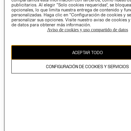
AVISO DE
publicitarios. Al elegir “Solo cookies requeridas”, se bloque
COOKIES
opcionales, lo que limita nuestra entrega de contenido y fu
personalizadas. Haga clic en “Configuración de cookies y se
personalizar sus opciones. Visite nuestro aviso de cookies 
de datos para obtener más información.
Aviso de cookies y uso compartido de datos
Chile ($)
ACEPTAR TODO
CAMBIAR REGIÓN
CONFIGURACIÓN DE COOKIES Y SERVICIOS
El contenido de esta página web está protegido por copyright y es
propiedad de H&M Hennes & Mauritz AB.