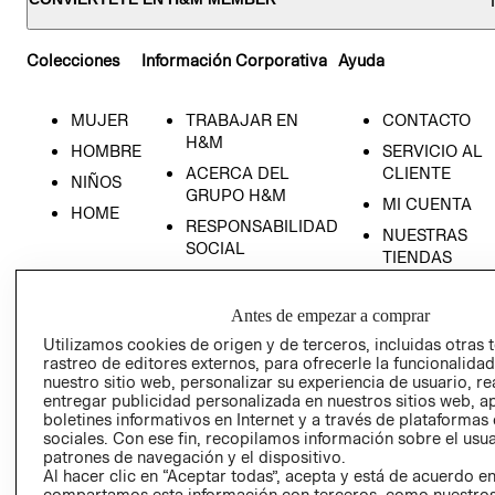
Colecciones
Información Corporativa
Ayuda
MUJER
TRABAJAR EN
CONTACTO
H&M
HOMBRE
SERVICIO AL
ACERCA DEL
CLIENTE
NIÑOS
GRUPO H&M
MI CUENTA
HOME
RESPONSABILIDAD
NUESTRAS
SOCIAL
TIENDAS
PRENSA
CLICK&COLL
RELACIÓN CON
- RETIRO EN
Antes de empezar a comprar
INVERSIONISTAS
TIENDA
Utilizamos cookies de origen y de terceros, incluidas otras 
rastreo de editores externos, para ofrecerle la funcionalid
POLÍTICA
TÉRMINOS Y
nuestro sitio web, personalizar su experiencia de usuario, rea
EMPRESARIAL
CONDICIONE
entregar publicidad personalizada en nuestros sitios web, a
AVISO DE
boletines informativos en Internet y a través de plataformas
sociales. Con ese fin, recopilamos información sobre el usua
PRIVACIDAD
patrones de navegación y el dispositivo.
GIFT CARD
Al hacer clic en “Aceptar todas”, acepta y está de acuerdo e
compartamos esta información con terceros, como nuestros