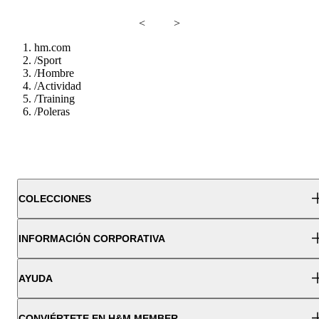
<
>
hm.com
/
Sport
/
Hombre
/
Actividad
/
Training
/
Poleras
COLECCIONES
INFORMACIÓN CORPORATIVA
AYUDA
CONVIÉRTETE EN H&M MEMBER