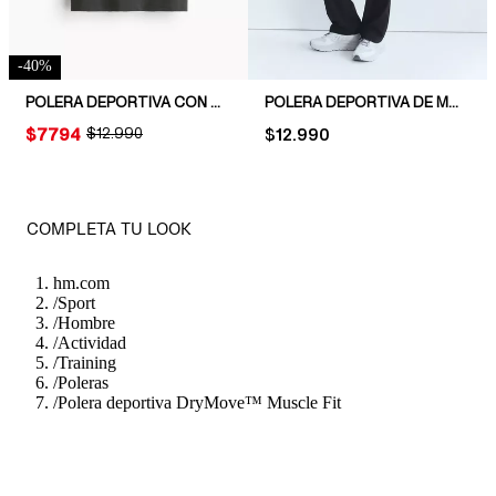
-
40
%
POLERA DEPORTIVA CON DRYMOVE™ MUSCLE FIT
POLERA DEPORTIVA DE MALLA CON DRYMOVE™
PRICE:
$7794
ORIGINAL PRICE:
$12.990
PRICE:
$12.990
COMPLETA TU LOOK
hm.com
/
Sport
/
Hombre
/
Actividad
/
Training
/
Poleras
/
Polera deportiva DryMove™ Muscle Fit