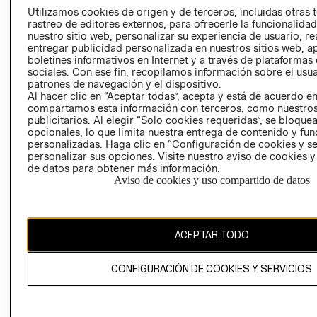
PRENSA
Utilizamos cookies de origen y de terceros, incluidas otras 
CLICK&COLL
rastreo de editores externos, para ofrecerle la funcionalid
RELACIÓN CON
- RETIRO EN
nuestro sitio web, personalizar su experiencia de usuario, rea
INVERSIONISTAS
TIENDA
entregar publicidad personalizada en nuestros sitios web, a
boletines informativos en Internet y a través de plataformas
POLÍTICA
TÉRMINOS Y
sociales. Con ese fin, recopilamos información sobre el usua
EMPRESARIAL
CONDICIONE
patrones de navegación y el dispositivo.
Al hacer clic en “Aceptar todas”, acepta y está de acuerdo e
AVISO DE
compartamos esta información con terceros, como nuestros
PRIVACIDAD
publicitarios. Al elegir “Solo cookies requeridas”, se bloque
GIFT CARD
opcionales, lo que limita nuestra entrega de contenido y fu
personalizadas. Haga clic en “Configuración de cookies y se
AVISO DE
personalizar sus opciones. Visite nuestro aviso de cookies 
COOKIES
de datos para obtener más información.
Aviso de cookies y uso compartido de datos
ACEPTAR TODO
Chile ($)
CONFIGURACIÓN DE COOKIES Y SERVICIOS
CAMBIAR REGIÓN