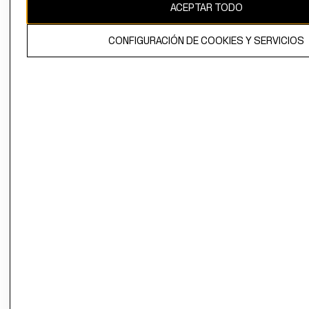
ACEPTAR TODO
CONFIGURACIÓN DE COOKIES Y SERVICIOS
El contenido de esta página web está protegido por copyright y es
propiedad de H&M Hennes & Mauritz AB.