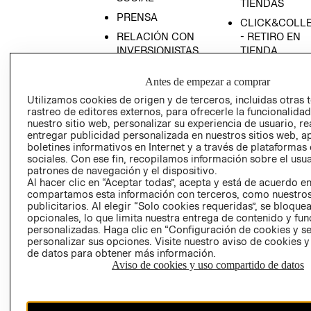
TIENDAS
PRENSA
CLICK&COLL
RELACIÓN CON
- RETIRO EN
INVERSIONISTAS
TIENDA
POLÍTICA
TÉRMINOS Y
Antes de empezar a comprar
EMPRESARIAL
CONDICIONE
Utilizamos cookies de origen y de terceros, incluidas otras 
AVISO DE
rastreo de editores externos, para ofrecerle la funcionalid
PRIVACIDAD
nuestro sitio web, personalizar su experiencia de usuario, rea
entregar publicidad personalizada en nuestros sitios web, a
GIFT CARD
boletines informativos en Internet y a través de plataformas
AVISO DE
sociales. Con ese fin, recopilamos información sobre el usua
COOKIES
patrones de navegación y el dispositivo.
Al hacer clic en “Aceptar todas”, acepta y está de acuerdo e
compartamos esta información con terceros, como nuestros
publicitarios. Al elegir “Solo cookies requeridas”, se bloque
opcionales, lo que limita nuestra entrega de contenido y fu
personalizadas. Haga clic en “Configuración de cookies y se
personalizar sus opciones. Visite nuestro aviso de cookies 
de datos para obtener más información.
Aviso de cookies y uso compartido de datos
Chile ($)
CAMBIAR REGIÓN