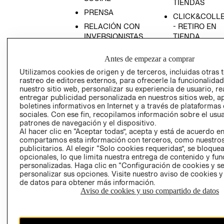
TIENDAS
PRENSA
CLICK&COLL
RELACIÓN CON
- RETIRO EN
INVERSIONISTAS
TIENDA
POLÍTICA
TÉRMINOS Y
Antes de empezar a comprar
EMPRESARIAL
CONDICIONE
Utilizamos cookies de origen y de terceros, incluidas otras 
AVISO DE
rastreo de editores externos, para ofrecerle la funcionalid
PRIVACIDAD
nuestro sitio web, personalizar su experiencia de usuario, rea
entregar publicidad personalizada en nuestros sitios web, a
GIFT CARD
boletines informativos en Internet y a través de plataformas
AVISO DE
sociales. Con ese fin, recopilamos información sobre el usua
COOKIES
patrones de navegación y el dispositivo.
Al hacer clic en “Aceptar todas”, acepta y está de acuerdo e
compartamos esta información con terceros, como nuestros
publicitarios. Al elegir “Solo cookies requeridas”, se bloque
opcionales, lo que limita nuestra entrega de contenido y fu
personalizadas. Haga clic en “Configuración de cookies y se
personalizar sus opciones. Visite nuestro aviso de cookies 
de datos para obtener más información.
Aviso de cookies y uso compartido de datos
Chile ($)
CAMBIAR REGIÓN