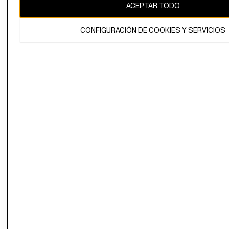
ACEPTAR TODO
CONFIGURACIÓN DE COOKIES Y SERVICIOS
El contenido de esta página web está protegido por copyright y es
propiedad de H&M Hennes & Mauritz AB.