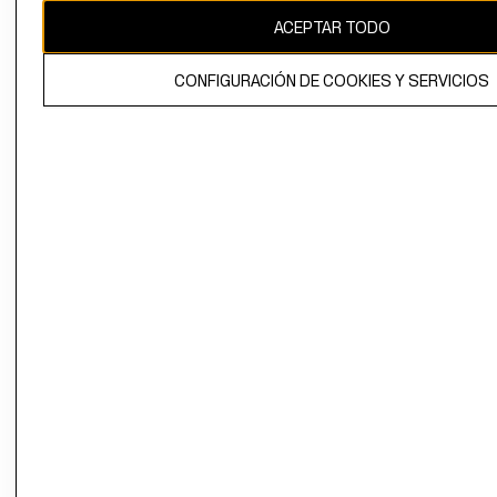
ACEPTAR TODO
CONFIGURACIÓN DE COOKIES Y SERVICIOS
El contenido de esta página web está protegido por copyright y es
propiedad de H&M Hennes & Mauritz AB.