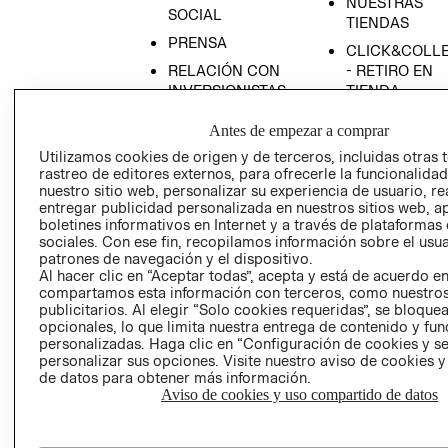
NUESTRAS
SOCIAL
TIENDAS
PRENSA
CLICK&COLL
RELACIÓN CON
- RETIRO EN
INVERSIONISTAS
TIENDA
POLÍTICA
TÉRMINOS Y
Antes de empezar a comprar
EMPRESARIAL
CONDICIONE
Utilizamos cookies de origen y de terceros, incluidas otras 
AVISO DE
rastreo de editores externos, para ofrecerle la funcionalid
PRIVACIDAD
nuestro sitio web, personalizar su experiencia de usuario, rea
entregar publicidad personalizada en nuestros sitios web, a
GIFT CARD
boletines informativos en Internet y a través de plataformas
sociales. Con ese fin, recopilamos información sobre el usua
AVISO DE
patrones de navegación y el dispositivo.
COOKIES
Al hacer clic en “Aceptar todas”, acepta y está de acuerdo e
compartamos esta información con terceros, como nuestros
publicitarios. Al elegir “Solo cookies requeridas”, se bloque
opcionales, lo que limita nuestra entrega de contenido y fu
personalizadas. Haga clic en “Configuración de cookies y se
personalizar sus opciones. Visite nuestro aviso de cookies 
de datos para obtener más información.
Aviso de cookies y uso compartido de datos
Chile ($)
CAMBIAR REGIÓN