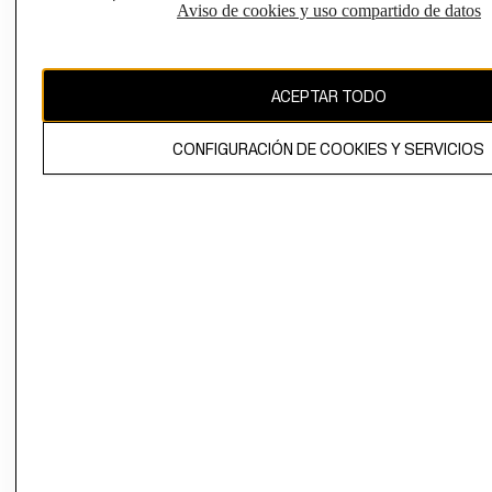
Aviso de cookies y uso compartido de datos
Chile ($)
CAMBIAR REGIÓN
ACEPTAR TODO
CONFIGURACIÓN DE COOKIES Y SERVICIOS
El contenido de esta página web está protegido por copyright y es
propiedad de H&M Hennes & Mauritz AB.