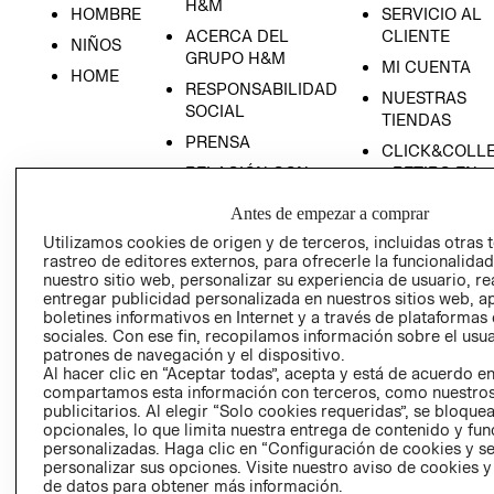
H&M
HOMBRE
SERVICIO AL
ACERCA DEL
CLIENTE
NIÑOS
GRUPO H&M
MI CUENTA
HOME
RESPONSABILIDAD
NUESTRAS
SOCIAL
TIENDAS
PRENSA
CLICK&COLL
RELACIÓN CON
- RETIRO EN
INVERSIONISTAS
TIENDA
Antes de empezar a comprar
POLÍTICA
TÉRMINOS Y
Utilizamos cookies de origen y de terceros, incluidas otras 
EMPRESARIAL
CONDICIONE
rastreo de editores externos, para ofrecerle la funcionalid
AVISO DE
nuestro sitio web, personalizar su experiencia de usuario, rea
entregar publicidad personalizada en nuestros sitios web, a
PRIVACIDAD
boletines informativos en Internet y a través de plataformas
GIFT CARD
sociales. Con ese fin, recopilamos información sobre el usua
patrones de navegación y el dispositivo.
AVISO DE
Al hacer clic en “Aceptar todas”, acepta y está de acuerdo e
COOKIES
compartamos esta información con terceros, como nuestros
publicitarios. Al elegir “Solo cookies requeridas”, se bloque
opcionales, lo que limita nuestra entrega de contenido y fu
personalizadas. Haga clic en “Configuración de cookies y se
personalizar sus opciones. Visite nuestro aviso de cookies 
de datos para obtener más información.