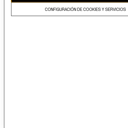
El contenido de esta página web está protegido por copyright y es
CONFIGURACIÓN DE COOKIES Y SERVICIOS
propiedad de H&M Hennes & Mauritz AB.