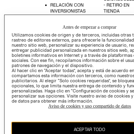
RELACIÓN CON
- RETIRO EN
INVERSIONISTAS
TIENDA
POLÍTICA
TÉRMINOS Y
EMPRESARIAL
CONDICIONE
Antes de empezar a comprar
AVISO DE
Utilizamos cookies de origen y de terceros, incluidas otras 
PRIVACIDAD
rastreo de editores externos, para ofrecerle la funcionalid
nuestro sitio web, personalizar su experiencia de usuario, rea
GIFT CARD
entregar publicidad personalizada en nuestros sitios web, a
boletines informativos en Internet y a través de plataformas
AVISO DE
sociales. Con ese fin, recopilamos información sobre el usua
COOKIES
patrones de navegación y el dispositivo.
Al hacer clic en “Aceptar todas”, acepta y está de acuerdo e
compartamos esta información con terceros, como nuestros
publicitarios. Al elegir “Solo cookies requeridas”, se bloque
opcionales, lo que limita nuestra entrega de contenido y fu
personalizadas. Haga clic en “Configuración de cookies y se
personalizar sus opciones. Visite nuestro aviso de cookies 
de datos para obtener más información.
Chile ($)
Aviso de cookies y uso compartido de datos
CAMBIAR REGIÓN
ACEPTAR TODO