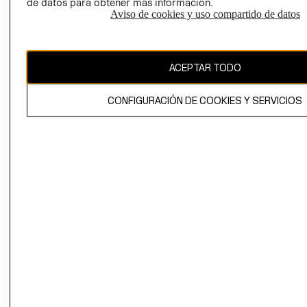
de datos para obtener más información.
Aviso de cookies y uso compartido de datos
Chile ($)
CAMBIAR REGIÓN
ACEPTAR TODO
CONFIGURACIÓN DE COOKIES Y SERVICIOS
El contenido de esta página web está protegido por copyright y es
propiedad de H&M Hennes & Mauritz AB.