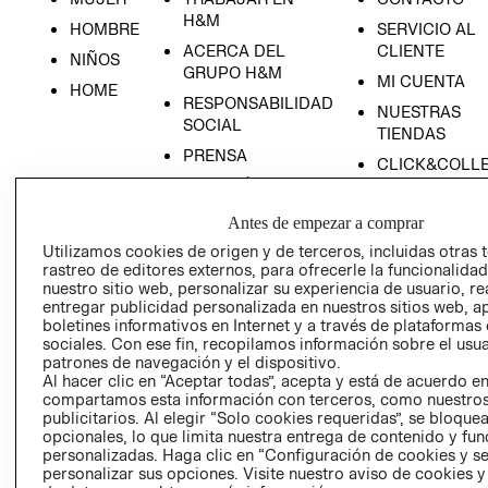
H&M
HOMBRE
SERVICIO AL
ACERCA DEL
CLIENTE
NIÑOS
GRUPO H&M
MI CUENTA
HOME
RESPONSABILIDAD
NUESTRAS
SOCIAL
TIENDAS
PRENSA
CLICK&COLL
RELACIÓN CON
- RETIRO EN
INVERSIONISTAS
TIENDA
Antes de empezar a comprar
POLÍTICA
TÉRMINOS Y
Utilizamos cookies de origen y de terceros, incluidas otras 
EMPRESARIAL
CONDICIONE
rastreo de editores externos, para ofrecerle la funcionalid
nuestro sitio web, personalizar su experiencia de usuario, rea
AVISO DE
entregar publicidad personalizada en nuestros sitios web, a
PRIVACIDAD
boletines informativos en Internet y a través de plataformas
GIFT CARD
sociales. Con ese fin, recopilamos información sobre el usua
patrones de navegación y el dispositivo.
AVISO DE
Al hacer clic en “Aceptar todas”, acepta y está de acuerdo e
COOKIES
compartamos esta información con terceros, como nuestros
publicitarios. Al elegir “Solo cookies requeridas”, se bloque
opcionales, lo que limita nuestra entrega de contenido y fu
personalizadas. Haga clic en “Configuración de cookies y se
personalizar sus opciones. Visite nuestro aviso de cookies 