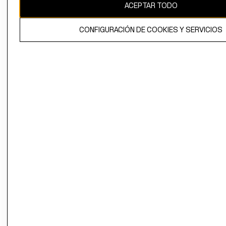
ACEPTAR TODO
CONFIGURACIÓN DE COOKIES Y SERVICIOS
El contenido de esta página web está protegido por copyright y es
propiedad de H&M Hennes & Mauritz AB.