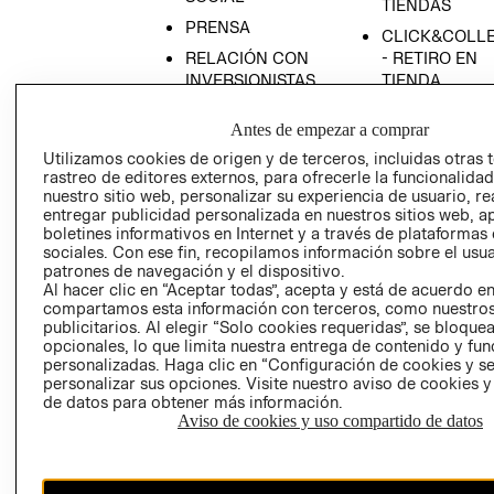
TIENDAS
PRENSA
CLICK&COLL
RELACIÓN CON
- RETIRO EN
INVERSIONISTAS
TIENDA
POLÍTICA
TÉRMINOS Y
Antes de empezar a comprar
EMPRESARIAL
CONDICIONE
Utilizamos cookies de origen y de terceros, incluidas otras 
AVISO DE
rastreo de editores externos, para ofrecerle la funcionalid
PRIVACIDAD
nuestro sitio web, personalizar su experiencia de usuario, rea
entregar publicidad personalizada en nuestros sitios web, a
GIFT CARD
boletines informativos en Internet y a través de plataformas
AVISO DE
sociales. Con ese fin, recopilamos información sobre el usua
COOKIES
patrones de navegación y el dispositivo.
Al hacer clic en “Aceptar todas”, acepta y está de acuerdo e
compartamos esta información con terceros, como nuestros
publicitarios. Al elegir “Solo cookies requeridas”, se bloque
opcionales, lo que limita nuestra entrega de contenido y fu
personalizadas. Haga clic en “Configuración de cookies y se
personalizar sus opciones. Visite nuestro aviso de cookies 
de datos para obtener más información.
Aviso de cookies y uso compartido de datos
Chile ($)
CAMBIAR REGIÓN