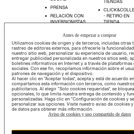
TIENDAS
PRENSA
CLICK&COLL
RELACIÓN CON
- RETIRO EN
INVERSIONISTAS
TIENDA
POLÍTICA
TÉRMINOS Y
Antes de empezar a comprar
EMPRESARIAL
CONDICIONE
Utilizamos cookies de origen y de terceros, incluidas otras 
AVISO DE
rastreo de editores externos, para ofrecerle la funcionalid
PRIVACIDAD
nuestro sitio web, personalizar su experiencia de usuario, rea
entregar publicidad personalizada en nuestros sitios web, a
GIFT CARD
boletines informativos en Internet y a través de plataformas
AVISO DE
sociales. Con ese fin, recopilamos información sobre el usua
COOKIES
patrones de navegación y el dispositivo.
Al hacer clic en “Aceptar todas”, acepta y está de acuerdo e
compartamos esta información con terceros, como nuestros
publicitarios. Al elegir “Solo cookies requeridas”, se bloque
opcionales, lo que limita nuestra entrega de contenido y fu
personalizadas. Haga clic en “Configuración de cookies y se
personalizar sus opciones. Visite nuestro aviso de cookies 
de datos para obtener más información.
Aviso de cookies y uso compartido de datos
Chile ($)
CAMBIAR REGIÓN