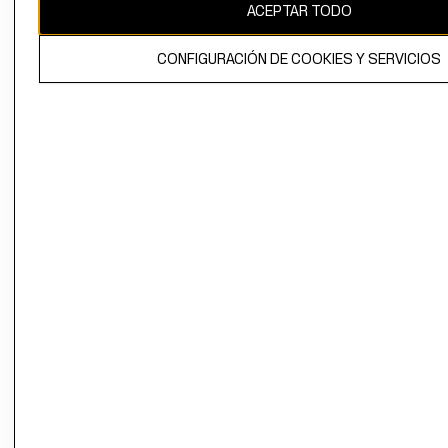
ACEPTAR TODO
CONFIGURACIÓN DE COOKIES Y SERVICIOS
El contenido de esta página web está protegido por copyright y es
propiedad de H&M Hennes & Mauritz AB.