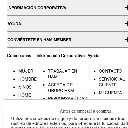
INFORMACIÓN CORPORATIVA
AYUDA
CONVIÉRTETE EN H&M MEMBER
Colecciones
Información Corporativa
Ayuda
MUJER
TRABAJAR EN
CONTACTO
H&M
HOMBRE
SERVICIO AL
ACERCA DEL
CLIENTE
NIÑOS
GRUPO H&M
MI CUENTA
HOME
RESPONSABILIDAD
NUESTRAS
SOCIAL
TIENDAS
Antes de empezar a comprar
PRENSA
CLICK&COLL
Utilizamos cookies de origen y de terceros, incluidas otras 
RELACIÓN CON
- RETIRO EN
rastreo de editores externos, para ofrecerle la funcionalid
INVERSIONISTAS
TIENDA