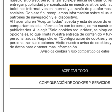
nuestro sitio web, personalizar su experiencia de usuario, rea
entregar publicidad personalizada en nuestros sitios web, a
POLÍTICA
TÉRMINOS Y
boletines informativos en Internet y a través de plataformas
EMPRESARIAL
CONDICIONE
sociales. Con ese fin, recopilamos información sobre el usua
patrones de navegación y el dispositivo.
AVISO DE
Al hacer clic en “Aceptar todas”, acepta y está de acuerdo e
PRIVACIDAD
compartamos esta información con terceros, como nuestros
GIFT CARD
publicitarios. Al elegir “Solo cookies requeridas”, se bloque
opcionales, lo que limita nuestra entrega de contenido y fu
AVISO DE
personalizadas. Haga clic en “Configuración de cookies y se
COOKIES
personalizar sus opciones. Visite nuestro aviso de cookies 
de datos para obtener más información.
Aviso de cookies y uso compartido de datos
ACEPTAR TODO
Chile ($)
CONFIGURACIÓN DE COOKIES Y SERVICIOS
CAMBIAR REGIÓN
El contenido de esta página web está protegido por copyright y es
propiedad de H&M Hennes & Mauritz AB.