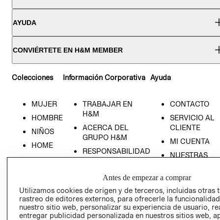
AYUDA
CONVIÉRTETE EN H&M MEMBER
Colecciones
Información Corporativa
Ayuda
MUJER
TRABAJAR EN
CONTACTO
H&M
HOMBRE
SERVICIO AL
ACERCA DEL
CLIENTE
NIÑOS
GRUPO H&M
MI CUENTA
HOME
RESPONSABILIDAD
NUESTRAS
SOCIAL
TIENDAS
PRENSA
Antes de empezar a comprar
CLICK&COLL
RELACIÓN CON
- RETIRO EN
Utilizamos cookies de origen y de terceros, incluidas otras 
INVERSIONISTAS
TIENDA
rastreo de editores externos, para ofrecerle la funcionalid
nuestro sitio web, personalizar su experiencia de usuario, rea
POLÍTICA
TÉRMINOS Y
entregar publicidad personalizada en nuestros sitios web, a