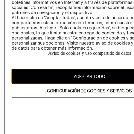
EMPRESARIAL
CONDICIONE
boletines informativos en Internet y a través de plataformas
sociales. Con ese fin, recopilamos información sobre el usua
AVISO DE
patrones de navegación y el dispositivo.
PRIVACIDAD
Al hacer clic en “Aceptar todas”, acepta y está de acuerdo e
compartamos esta información con terceros, como nuestros
GIFT CARD
publicitarios. Al elegir “Solo cookies requeridas”, se bloque
AVISO DE
opcionales, lo que limita nuestra entrega de contenido y fu
personalizadas. Haga clic en “Configuración de cookies y se
COOKIES
personalizar sus opciones. Visite nuestro aviso de cookies 
de datos para obtener más información.
Aviso de cookies y uso compartido de datos
ACEPTAR TODO
Chile ($)
CAMBIAR REGIÓN
CONFIGURACIÓN DE COOKIES Y SERVICIOS
El contenido de esta página web está protegido por copyright y es
propiedad de H&M Hennes & Mauritz AB.