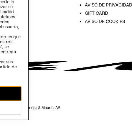
cerle la
AVISO DE PRIVACIDA
izar su
blicidad
GIFT CARD
oletines
AVISO DE COOKIES
redes
l usuario,
erdo en que
estros
”, se
 entrega
zar sus
artido de
opiedad de H&M Hennes & Mauritz AB.