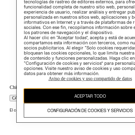
tecnologías de rastreo de editores externos, para ofre
funcionalidad completa de nuestro sitio web, personal
experiencia de usuario, realizar análisis y entregar pu
personalizada en nuestros sitios web, aplicaciones y b
informativos en Internet y a través de plataformas de 
sociales. Con ese fin, recopilamos información sobre e
los patrones de navegación y el dispositivo.
Al hacer clic en “Aceptar todas”, acepta y está de acu
compartamos esta información con terceros, como nu
socios publicitarios. Al elegir “Solo cookies requeridas
bloquean las cookies opcionales, lo que limita nuestra
de contenido y funciones personalizadas. Haga clic en
“Configuración de cookies y servicios” para personali
opciones. Visite nuestro aviso de cookies y uso comp
datos para obtener más información.
Aviso de cookies y uso compartido de datos
Chile ($)
ACEPTAR TODO
CAMBIAR REGIÓN
CONFIGURACIÓN DE COOKIES Y SERVICIOS
El contenido de esta página web está protegido por copyright y es pr